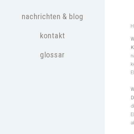
nachrichten & blog
H
kontakt
W
K
glossar
n
k
E
W
D
d
E
a