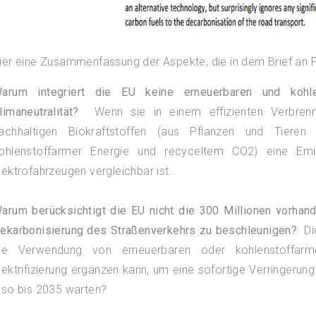
ier eine Zusammenfassung der Aspekte, die in dem Brief an
arum integriert die EU keine erneuerbaren und kohlen
limaneutralität?
Wenn sie in einem effizienten Verbren
achhaltigen Biokraftstoffen (aus Pflanzen und Tieren
ohlenstoffarmer Energie und recyceltem CO2) eine Emis
lektrofahrzeugen vergleichbar ist.
arum berücksichtigt die EU nicht die 300 Millionen vorha
ekarbonisierung des Straßenverkehrs zu beschleunigen?
Di
ie Verwendung von erneuerbaren oder kohlenstoffarme
lektrifizierung ergänzen kann, um eine sofortige Verringer
lso bis 2035 warten?