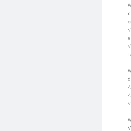
W
s
e
V
e
V
l
W
d
A
A
V
W
V