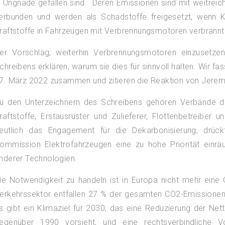
n Ungnade gefallen sind. Deren Emissionen sind mit weitre
erbunden und werden als Schadstoffe freigesetzt, wenn K
raftstoffe in Fahrzeugen mit Verbrennungsmotoren verbrannt
er Vorschlag, weiterhin Verbrennungsmotoren einzusetzen
chreibens erklären, warum sie dies für sinnvoll halten. Wir 
7. März 2022 zusammen und zitieren die Reaktion von Jere
u den Unterzeichnern des Schreibens gehören Verbände de
raftstoffe, Erstausrüster und Zulieferer, Flottenbetreiber u
eutlich das Engagement für die Dekarbonisierung, drüc
ommission Elektrofahrzeugen eine zu hohe Priorität einrä
nderer Technologien.
ie Notwendigkeit zu handeln ist in Europa nicht mehr eine
erkehrssektor entfallen 27 % der gesamten CO2-Emissionen
s gibt ein Klimaziel für 2030, das eine Reduzierung der N
egenüber 1990 vorsieht, und eine rechtsverbindliche 