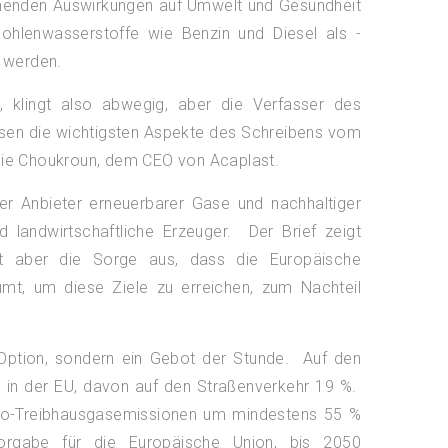
ichenden Auswirkungen auf Umwelt und Gesundheit
ohlenwasserstoffe wie Benzin und Diesel als -
 werden.
, klingt also abwegig, aber die Verfasser des
fassen die wichtigsten Aspekte des Schreibens vom
mie Choukroun, dem CEO von Acaplast.
r Anbieter erneuerbarer Gase und nachhaltiger
nd landwirtschaftliche Erzeuger. Der Brief zeigt
kt aber die Sorge aus, dass die Europäische
umt, um diese Ziele zu erreichen, zum Nachteil
 Option, sondern ein Gebot der Stunde. Auf den
 in der EU, davon auf den Straßenverkehr 19 %.
etto-Treibhausgasemissionen um mindestens 55 %
Vorgabe für die Europäische Union, bis 2050