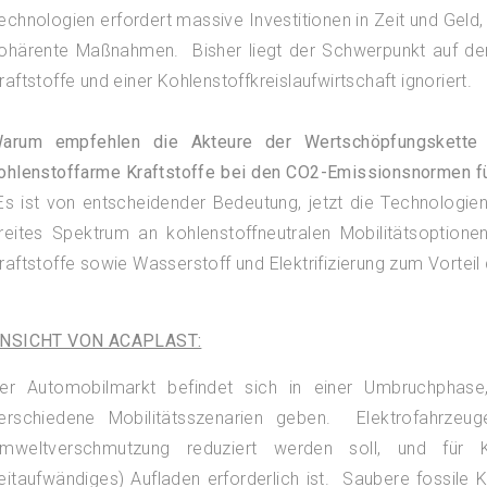
echnologien erfordert massive Investitionen in Zeit und Geld, 
ohärente Maßnahmen. Bisher liegt der Schwerpunkt auf der T
raftstoffe und einer Kohlenstoffkreislaufwirtschaft ignoriert.
arum empfehlen die Akteure der Wertschöpfungskette i
ohlenstoffarme Kraftstoffe bei den CO2-Emissionsnormen fü
s ist von entscheidender Bedeutung, jetzt die Technologien 
reites Spektrum an kohlenstoffneutralen Mobilitätsoptione
raftstoffe sowie Wasserstoff und Elektrifizierung zum Vorteil
NSICHT VON ACAPLAST:
er Automobilmarkt befindet sich in einer Umbruchphas
erschiedene Mobilitätsszenarien geben. Elektrofahrzeug
mweltverschmutzung reduziert werden soll, und für K
eitaufwändiges) Aufladen erforderlich ist. Saubere fossile K