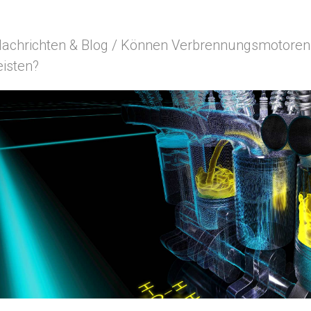
achrichten & Blog
/
Können Verbrennungsmotoren ei
eisten?