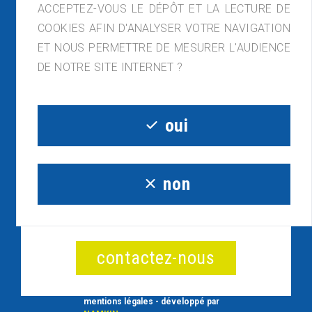
ACCEPTEZ-VOUS LE DÉPÔT ET LA LECTURE DE
COOKIES AFIN D'ANALYSER VOTRE NAVIGATION
ET NOUS PERMETTRE DE MESURER L'AUDIENCE
DE NOTRE SITE INTERNET ?
ACAPLAST France, ZI de Lagette, 23210
Bénévent-l'Abbaye
05.55.81.54.32 - contact@acaplast.com
oui
non
un projet ou une question ?
contactez-nous
mentions légales
- développé par