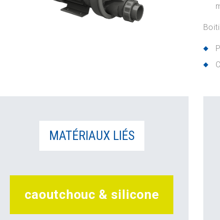
m
Boit
P
C
MATÉRIAUX LIÉS
caoutchouc & silicone