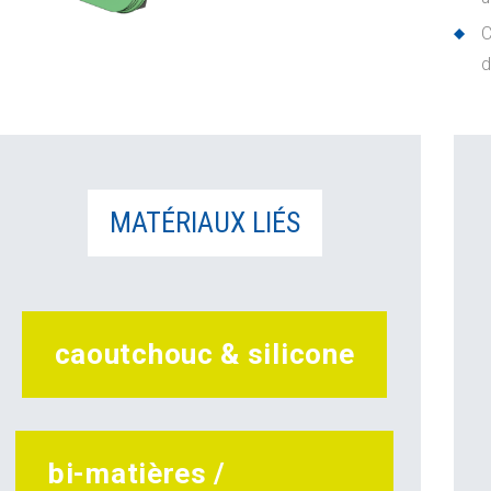
C
d
MATÉRIAUX LIÉS
caoutchouc & silicone
bi-matières /