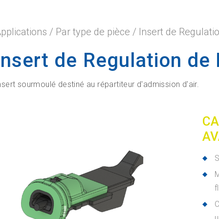
pplications
/
Par type de pièce
/
Insert de Regulati
Insert de Regulation de 
nsert sourmoulé destiné au répartiteur d'admission d'air.
CA
AV
S
M
f
u